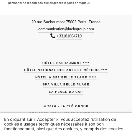
personnel ne répond pas aux exigences légales en vigueur.
20 rue Bachaumont 75002 Paris, France
communication@laclegroup.com
+33181664710
HÔTEL BACHAUMONT ****
HÔTEL NATIONAL DES ARTS ET MÉTIERS ****
HÔTEL & SPA BELLE PLAGE *****
SPA VILLA BELLE PLAGE
LA PLAGE DU CAP
© 2026 • LA CLÉ GROUP
DESIGNED WITH
HAPI
BY
MMCREATION
.
En cliquant sur « Accepter », vous acceptez l’utilisation de
MENTIONS LÉGALES
•
COOKIES
•
RECRUTEMENT
cookies à usages techniques nécessaires à son bon
fonctionnement, ainsi que des cookies, y compris des cookies